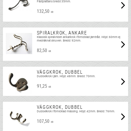
Fästplattans bredd 35mm.
132,50
KR
SPIRALKROK, ANKARE
Klassisk spiralvriden ankarkrok i förnicklad järntråd. Höjd: 60mm ej
medräknat skruven. Bredd: 92mm.
82,50
KR
VÄGGKROK, DUBBEL
Dubbelkrok i järn. Höjd: 48mm. Bredd: 70mm.
91,25
KR
VÄGGKROK, DUBBEL
Dubbelkrok i förnicklad mässing. Höjd: 42mm. Bredd: 76mm.
107,50
KR