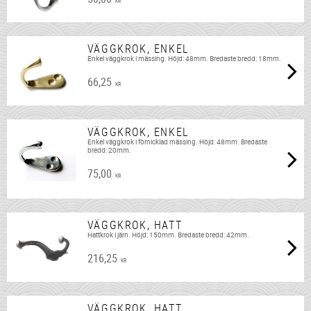
KR
VÄGGKROK, ENKEL
Enkel väggkrok i mässing. Höjd: 48mm. Bredaste bredd: 18mm.
66,25
KR
VÄGGKROK, ENKEL
Enkel väggkrok i förnicklad mässing. Höjd: 48mm. Bredaste
bredd: 20mm.
75,00
KR
VÄGGKROK, HATT
Hattkrok i järn. Höjd: 150mm. Bredaste bredd: 42mm.
216,25
KR
VÄGGKROK, HATT