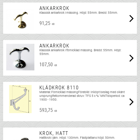
ANKARKROK
Klassisk ankarkrok i mässing. Höjd: 55mm. Bredd: 55mm.
91,25
KR
ANKARKROK
Klassisk ankarkrok i förnicklad mässing. Bredd: 55mm. Höjd:
55mm.
107,50
KR
KLÄDKROK 8110
Material: Förnicklad mässingFörebild: Inköpt beslag med okänt
ursprungRekommenderad skruv: TFS 5 x ¾" MNTidsperiod: ca
1900 - 1950.
593,75
KR
KROK, HATT
Hattkrok i järn. Höjd: 130mm. Fästplattans höjd: 50mm.