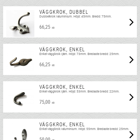
VÄGGKROK, DUBBEL
Dubbelkrok i aluminium. Höjd: 45mm. Bredd: 75mm.
66,25
KR
VÄGGKROK, ENKEL
Enkel väggkrok i järn. Höjd: 73mm. Bredaste bredd: 25mm.
66,25
KR
VÄGGKROK, ENKEL
Enkel väggkrok i järn. Höjd: 53mm. Bredaste bredd: 22mm.
75,00
KR
VÄGGKROK, ENKEL
Enkel väggkrok i aluminium. Höjd: 55mm. Bredaste bredd: 25mm.
50,00