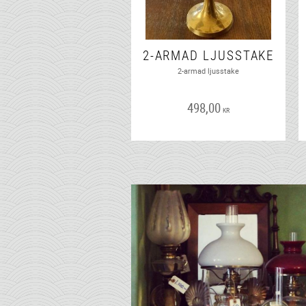
2-ARMAD LJUSSTAKE
2-armad ljusstake
498,00
KR