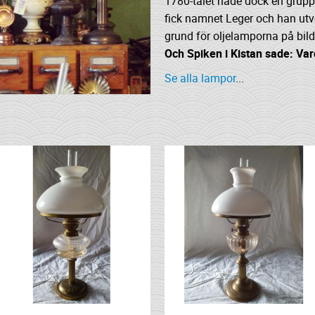
1780-talet hade dock en grupp 
fick namnet Leger och han utv
grund för oljelamporna på bild
Och Spiken i Kistan sade: Vard
Se alla lampor
...