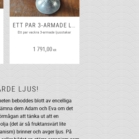
ETT PAR 3-ARMADE LJUSSTAKAR
Ett par vackra 3-armade ljusstakar
1 791,00
KR
ARDE LJUS!
aneten beboddes blott av encelliga
benämna dem Adam och Eva om det
örmågan att tänka ut att en
olja (det är så fruktansvärt lite
ganism) brinner och avger ljus. På