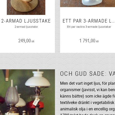
2-ARMAD LJUSSTAKE
ETT PAR 3-ARMADE LJUSSTAKAR
2-armad ljusstake
Ett par vackra 3-armade ljusstakar
249,00
1 791,00
KR
KR
OCH GUD SADE: V
Men det vart inget ljus, för pl
organismer (javisst, vi kan 
känns bättre) som icke ägde f
textilveke dränkt i vegetabilisk 
animalisk olja i en encellig or