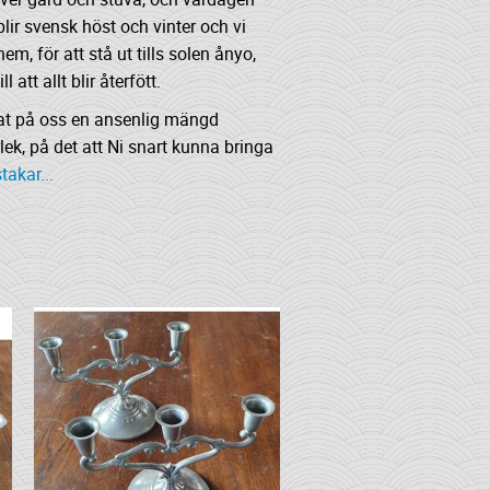
lir svensk höst och vinter och vi
m, för att stå ut tills solen ånyo,
l att allt blir återfött.
lat på oss en ansenlig mängd
rlek, på det att Ni snart kunna bringa
takar...