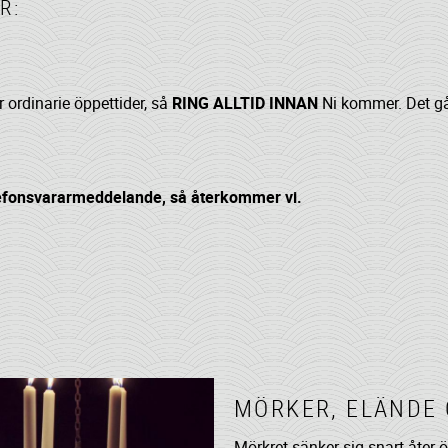
R:
r ordinarie öppettider, så
RING ALLTID INNAN
Ni kommer. Det går
elefonsvararmeddelande, så återkommer vi.
MÖRKER, ELÄNDE
Mörkret sänker sig snart åter 