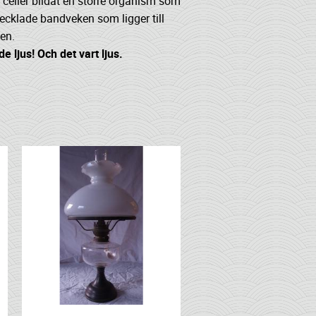
celler bildat en större organism som
ecklade bandveken som ligger till
en.
e ljus! Och det vart ljus.