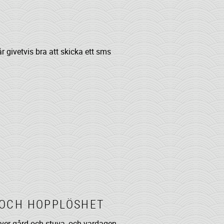
 givetvis bra att skicka ett sms
 OCH HOPPLÖSHET
över gård och stuva, och vardagen