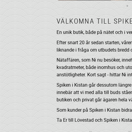
VÄLKOMNA TILL SPIKE
En unik butik, både på nätet och i ve
Efter snart 20 år sedan starten, våre
liknande i fråga om utbudets bredd o
Nätaffären, som Ni nu besöker, inneh
kvadratmeter, både inomhus och utom
anstötligheter. Kort sagt - hittar Ni i
Spiken i Kistan går dessutom längre 
innebär att vi med alla till buds stå
butiken och privat går ägaren hela
Som kunder på Spiken i Kistan bidrar
Ta Er till Lövestad och Spiken i Kis