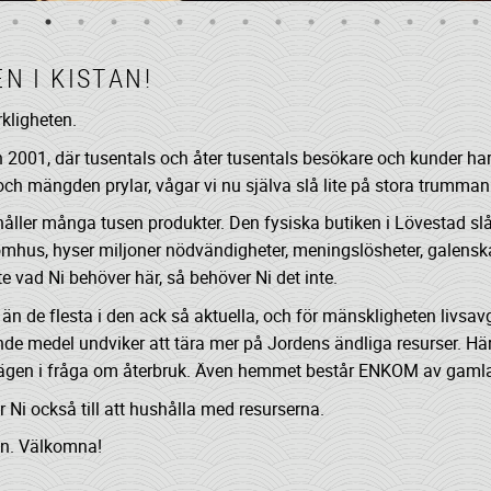
N I KISTAN!
rkligheten.
n 2001, där tusentals och åter tusentals besökare och kunder har 
ch mängden prylar, vågar vi nu själva slå lite på stora trumman
åller många tusen produkter. Den fysiska butiken i Lövestad slår
hus, hyser miljoner nödvändigheter, meningslösheter, galenska
nte vad Ni behöver här, så behöver Ni det inte.
än de flesta i den ack så aktuella, och för mänskligheten livsa
ende medel undviker att tära mer på Jordens ändliga resurser. Hä
 vägen i fråga om återbruk. Även hemmet består ENKOM av gaml
 Ni också till att hushålla med resurserna.
tan. Välkomna!