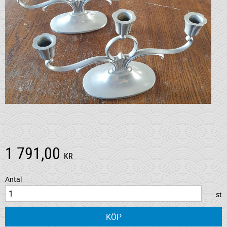
1 791,00
KR
Antal
st
KÖP