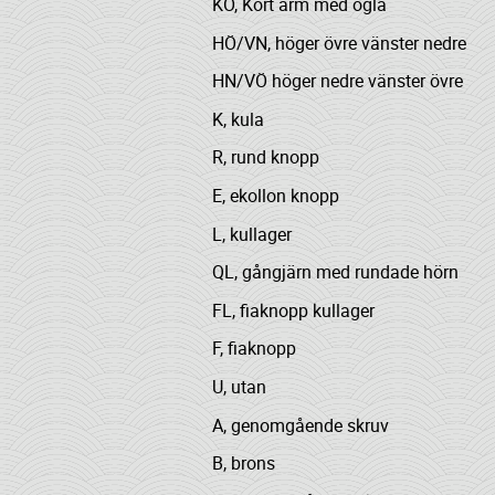
KÖ, Kort arm med ögla
HÖ/VN, höger övre vänster nedre
HN/VÖ höger nedre vänster övre
K, kula
R, rund knopp
E, ekollon knopp
L, kullager
QL, gångjärn med rundade hörn
FL, fiaknopp kullager
F, fiaknopp
U, utan
A, genomgående skruv
B, brons