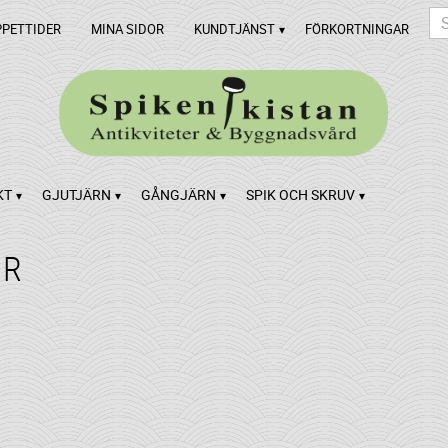
PPETTIDER
MINA SIDOR
KUNDTJÄNST
FÖRKORTNINGAR
KT
GJUTJÄRN
GÅNGJÄRN
SPIK OCH SKRUV
AR