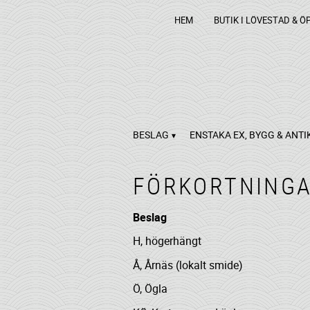
HEM
BUTIK I LÖVESTAD & Ö
BESLAG
ENSTAKA EX, BYGG & ANTI
FÖRKORTNING
Beslag
H, högerhängt
Å, Årnäs (lokalt smide)
Ö, Ögla