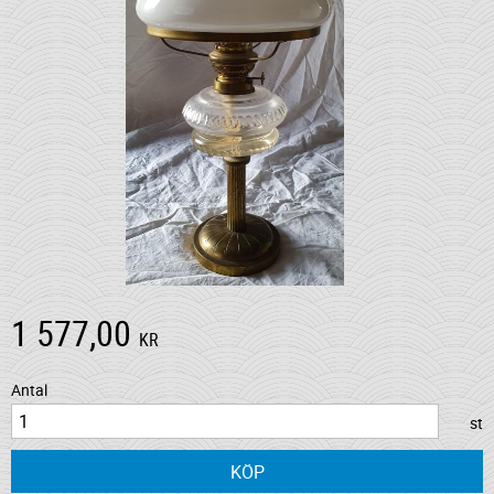
1 577,00
KR
Antal
st
KÖP