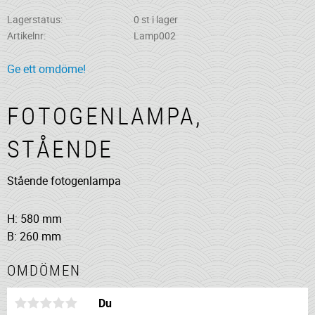
Lagerstatus
0 st i lager
Artikelnr
Lamp002
Ge ett omdöme!
FOTOGENLAMPA,
STÅENDE
Stående fotogenlampa
H: 580 mm
B: 260 mm
OMDÖMEN
Du