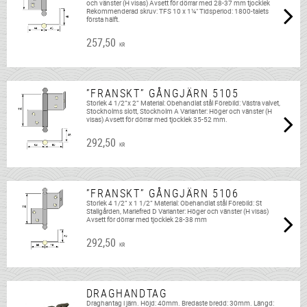
och vänster (H visas) Avsett för dörrar med 28-37 mm tjocklek
Rekommenderad skruv: TFS 10 x 1¼" Tidsperiod: 1800-talets
första hälft.
257,50
KR
”FRANSKT” GÅNGJÄRN 5105
Storlek 4 1/2”x 2” Material: Obehandlat stål Förebild: Västra valvet,
Stockholms slott, Stockholm A Varianter: Höger och vänster (H
visas) Avsett för dörrar med tjocklek 35-52 mm.
292,50
KR
”FRANSKT” GÅNGJÄRN 5106
Storlek 4 1/2” x 1 1/2” Material: Obehandlat stål Förebild: St
Stallgården, Mariefred D Varianter: Höger och vänster (H visas)
Avsett för dörrar med tjocklek 28-38 mm
292,50
KR
DRAGHANDTAG
Draghantag i järn. Höjd: 40mm. Bredaste bredd: 30mm. Längd: