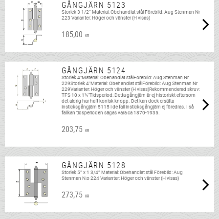
GÅNGJÄRN 5123
Storlek 3 1/2” Material: Obehandlat stål Förebild: Aug Stenman Nr
223 Varianter: Höger och vänster (H visas)
185,00
KR
GÅNGJÄRN 5124
Storlek 4"Material: Obehandlat stålFörebild: Aug Stenman Nr
229Storlek 4"Material: Obehandlat stålFörebild: Aug Stenman Nr
229Varianter: Höger och vänster (H visas)Rekommenderad skruv:
TFS 10 x 1¼"Tidsperiod: Detta gångjärn är ej historiskt eftersom
det aldrig har haft konisk knopp. Det kan dock ersätta
insticksgångjärn 5115 i de fall insticksgångjärn ej föredras. I så
fallkan tidsperioden sägas vara ca 1870-1935.
203,75
KR
GÅNGJÄRN 5128
Storlek 5” x 1 3/4” Material: Obehandlat stål Förebild: Aug
Stenman N:o 224 Varianter: Höger och vänster (H visas)
273,75
KR