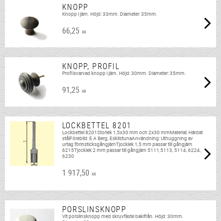
KNOPP
Knopp i järn. Höjd: 33mm. Diameter: 35mm.
66,25
KR
KNOPP, PROFIL
Profilsvarvad knopp i järn. Höjd: 30mm. Diameter: 35mm.
91,25
KR
LOCKBETTEL 8201
Lockbettel 8201Storlek 1,5x30 mm och 2x30 mmMaterial: Härdat
stålFörebild: E A Berg, EskilstunaAnvändning: Uthuggning av
urtag förinsticksgångjärnTjocklek 1,5 mm passar till gångjärn
6215Tjocklek 2 mm passar till gångjärn 5111,5113, 5114, 6224,
6230
1 917,50
KR
PORSLINSKNOPP
Vit porslinsknopp med skruvfäste bakifrån. Höjd: 30mm.