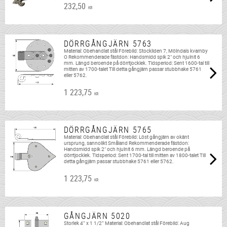
232,50
KR
DÖRRGÅNGJÄRN 5763
Material: Obehandlat stål Förebild: Stockliden 7, Mölndals kvarnby
O Rekommenderade fästdon: Handsmidd spik 2" och hjulnit 6
mm. Längd beroende på dörrtjocklek. Tidsperiod: Sent 1600-tal till
mitten av 1700-talet Till detta gångjärn passar stubbhake 5761
eller 5762.
1 223,75
KR
DÖRRGÅNGJÄRN 5765
Material: Obehandlat stål Förebild: Löst gångjärn av okänt
ursprung, sannolikt Småland Rekommenderade fästdon:
Handsmidd spik 2" och hjulnit 6 mm. Längd beroende på
dörrtjocklek. Tidsperiod: Sent 1700-tal till mitten av 1800-talet Till
detta gångjärn passar stubbhake 5761 eller 5762.
1 223,75
KR
GÅNGJÄRN 5020
Storlek 4” x 1 1/2” Material: Obehandlat stål Förebild: Aug