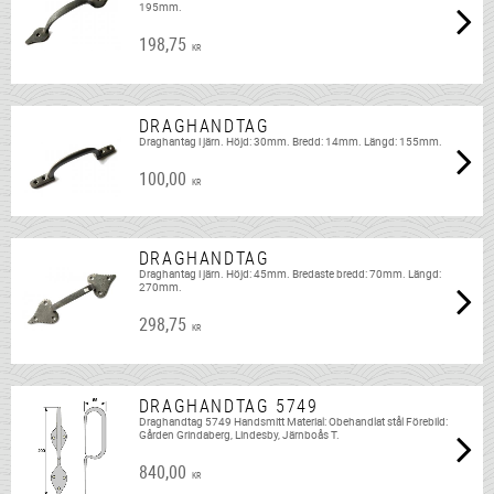
195mm.
198,75
KR
DRAGHANDTAG
Draghantag i järn. Höjd: 30mm. Bredd: 14mm. Längd: 155mm.
100,00
KR
DRAGHANDTAG
Draghantag i järn. Höjd: 45mm. Bredaste bredd: 70mm. Längd:
270mm.
298,75
KR
DRAGHANDTAG 5749
Draghandtag 5749 Handsmitt Material: Obehandlat stål Förebild:
Gården Grindaberg, Lindesby, Järnboås T.
840,00
KR