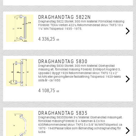
DRAGHANDTAG 5822N
Draghandtag 5822 Storlek: 300 mm Material: Förnicklad mässing
Förebild: TEKA-Verken 422½ Rekommenderad skruv: TKFS 10 x
1¼" MN Tidsperiod: 1935 - 1975.
4 336,25
KR
DRAGHANDTAG 5830
Draghandtag 5830 Storlek: 300 mm Material: Obehandlad
mässing alt. förnicklad mässing Förebild: Entréport Åsgränd 3,
Uppsala C Byggt 1929 Rekommenderad skruv: TKFS 12 x 2"
M/MN eller genomgående fastsättning Tidsperiod: 1920-talets
sista år - ca 1950
4 108,75
KR
DRAGHANDTAG 5835
Draghandtag 5835Storlek 3½"Material: Obehandlad mässingalt.
förnicklad mässingFörebild: E A Næsman & Co N:o
635Rekommenderad skruv: TKFS 5 x 5/8" M/MNTidsperiod: ca
1870 - 1940Passar både som lådhandtag ochdraghandtag för
lucka