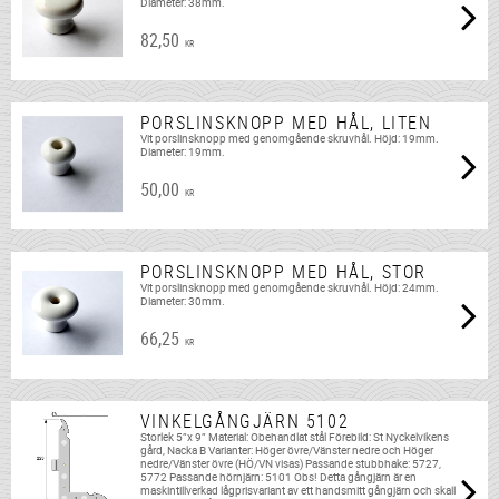
Diameter: 38mm.
82,50
KR
PORSLINSKNOPP MED HÅL, LITEN
Vit porslinsknopp med genomgående skruvhål. Höjd: 19mm.
Diameter: 19mm.
50,00
KR
PORSLINSKNOPP MED HÅL, STOR
Vit porslinsknopp med genomgående skruvhål. Höjd: 24mm.
Diameter: 30mm.
66,25
KR
VINKELGÅNGJÄRN 5102
Storlek 5”x 9” Material: Obehandlat stål Förebild: St Nyckelvikens
gård, Nacka B Varianter: Höger övre/Vänster nedre och Höger
nedre/Vänster övre (HÖ/VN visas) Passande stubbhake: 5727,
5772 Passande hörnjärn: 5101 Obs! Detta gångjärn är en
maskintillverkad lågprisvariant av ett handsmitt gångjärn och skall