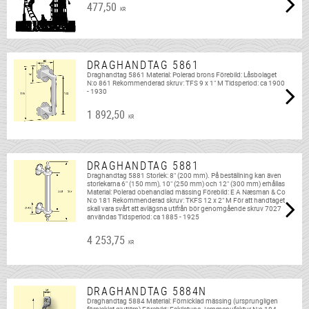
477,50
KR
DRAGHANDTAG 5861
Draghandtag 5861 Material: Polerad brons Förebild: Låsbolaget
N:o 861 Rekommenderad skruv: TFS 9 x 1" M Tidsperiod: ca 1900
- 1930
1 892,50
KR
DRAGHANDTAG 5881
Draghandtag 5881 Storlek: 8" (200 mm). På beställning kan även
storlekarna 6" (150 mm), 10" (250 mm) och 12" (300 mm) erhållas
Material: Polerad obehandlad mässing Förebild: E A Næsman & Co
N:o 181 Rekommenderad skruv: TKFS 12 x 2" M För att handtaget
skall vara svårt att avlägsna utifrån bör genomgående skruv 7027
användas Tidsperiod: ca 1885 - 1925
4 253,75
KR
DRAGHANDTAG 5884N
Draghandtag 5884 Material: Förnicklad mässing (ursprungligen