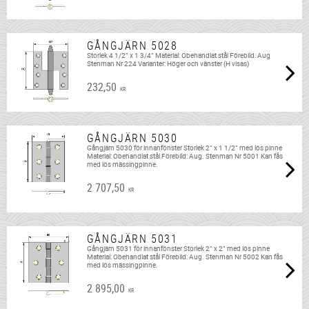
GÅNGJÄRN 5028
Storlek 4 1/2” x 1 3/4” Material: Obehandlat stål Förebild: Aug
Stenman Nr 224 Varianter: Höger och vänster (H visas)
232,50
KR
GÅNGJÄRN 5030
Gångjärn 5030 för innanfönster Storlek 2” x 1 1/2” med lös pinne
Material: Obehandlat stål Förebild: Aug. Stenman Nr 5001 Kan fås
med lös mässingpinne.
2 707,50
KR
GÅNGJÄRN 5031
Gångjärn 5031 för innanfönster Storlek 2” x 2” med lös pinne
Material: Obehandlat stål Förebild: Aug. Stenman Nr 5002 Kan fås
med lös mässingpinne.
2 895,00
KR