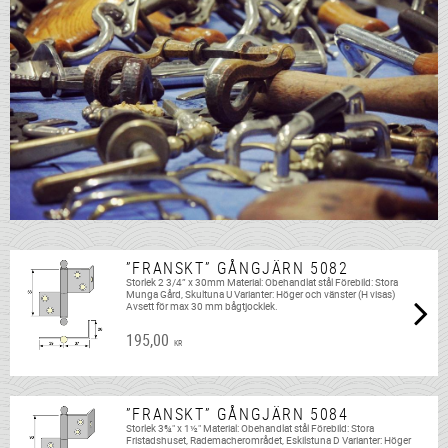
”FRANSKT” GÅNGJÄRN 5082
Storlek 2 3/4” x 30mm Material: Obehandlat stål Förebild: Stora
Munga Gård, Skultuna U Varianter: Höger och vänster (H visas)
Avsett för max 30 mm bågtjocklek.
195,00
KR
”FRANSKT” GÅNGJÄRN 5084
Storlek 3¾" x 1½" Material: Obehandlat stål Förebild: Stora
Fristadshuset, Rademacherområdet, Eskilstuna D Varianter: Höger