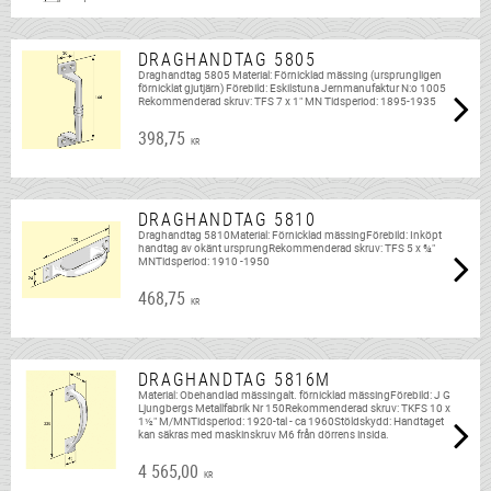
DRAGHANDTAG 5805
Draghandtag 5805 Material: Förnicklad mässing (ursprungligen
förnicklat gjutjärn) Förebild: Eskilstuna Jernmanufaktur N:o 1005
Rekommenderad skruv: TFS 7 x 1" MN Tidsperiod: 1895-1935
398,75
KR
DRAGHANDTAG 5810
Draghandtag 5810Material: Förnicklad mässingFörebild: Inköpt
handtag av okänt ursprungRekommenderad skruv: TFS 5 x ¾"
MNTidsperiod: 1910 -1950
468,75
KR
DRAGHANDTAG 5816M
Material: Obehandlad mässingalt. förnicklad mässingFörebild: J G
Ljungbergs Metallfabrik Nr 150Rekommenderad skruv: TKFS 10 x
1½" M/MNTidsperiod: 1920-tal - ca 1960Stöldskydd: Handtaget
kan säkras med maskinskruv M6 från dörrens insida.
4 565,00
KR