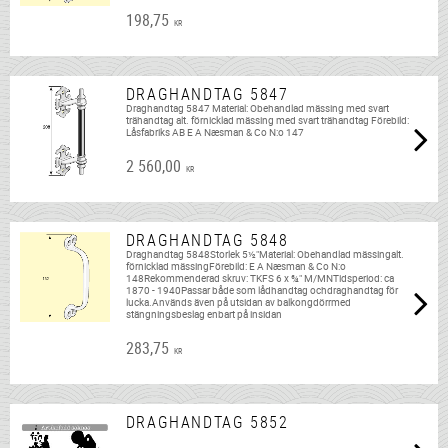
198,75
KR
DRAGHANDTAG 5847
Draghandtag 5847 Material: Obehandlad mässing med svart
trähandtag alt. förnicklad mässing med svart trähandtag Förebild:
Låsfabriks AB E A Næsman & Co N:o 147
2 560,00
KR
DRAGHANDTAG 5848
Draghandtag 5848Storlek 5½"Material: Obehandlad mässingalt.
förnicklad mässingFörebild: E A Næsman & Co N:o
148Rekommenderad skruv: TKFS 6 x ¾" M/MNTidsperiod: ca
1870 - 1940Passar både som lådhandtag ochdraghandtag för
lucka.Används även på utsidan av balkongdörrmed
stängningsbeslag enbart på insidan
283,75
KR
DRAGHANDTAG 5852