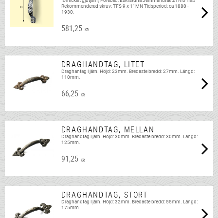
förnicklat gjutjärn) Förebild: Eskilstuna Jernmanufaktur N:o 184
Rekommenderad skruv: TFS 9 x 1" MN Tidsperiod: ca 1880 -
1930.
581,25
KR
DRAGHANDTAG, LITET
Draghantag i järn. Höjd: 23mm. Bredaste bredd: 27mm. Längd:
110mm.
66,25
KR
DRAGHANDTAG, MELLAN
Draghandtag i järn. Höjd: 30mm. Bredaste bredd: 30mm. Längd:
125mm.
91,25
KR
DRAGHANDTAG, STORT
Draghandtag i järn. Höjd: 32mm. Bredaste bredd: 55mm. Längd:
175mm.