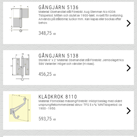
GÅNGJÄRN 5136
Material: Obehandlat stål Förebild: Aug Stenman N:o K336
Tidsperiod: Mitten och slutet av 1900-talet. Avsett för svetsning.
Används på ståldörrar, luckor mm. Kan kapas eller bockas efter
behov.
348,75
KR
GÅNGJÄRN 5138
Storlek 6" x 2" Material: Obehandlat stål Förebild: Jernbolaget N:o
586 Varianter: Höger och vänster (H visas).
456,25
KR
KLÄDKROK 8110
Material: Förnicklad mässingFörebild: Inköpt beslag med okänt
ursprungRekommenderad skruv: TFS 5 x ¾" MNTidsperiod: ca
1900 - 1950.
593,75
KR