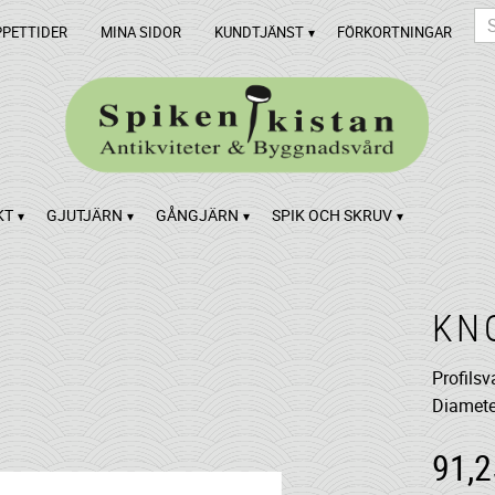
PPETTIDER
MINA SIDOR
KUNDTJÄNST
FÖRKORTNINGAR
KT
GJUTJÄRN
GÅNGJÄRN
SPIK OCH SKRUV
KN
Profils
Diamete
91,2