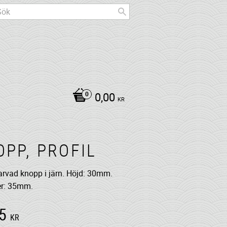
0,00
KR
OPP, PROFIL
varvad knopp i järn. Höjd: 30mm.
r: 35mm.
5
KR