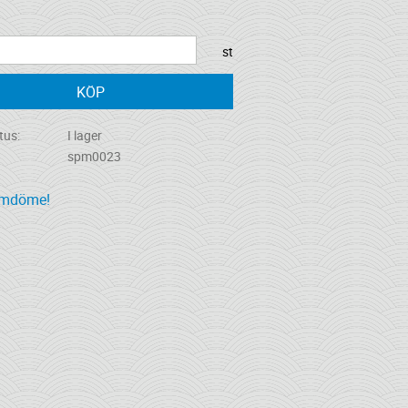
st
KÖP
tus
I lager
spm0023
omdöme!