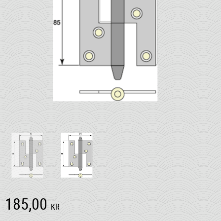
185,00
KR