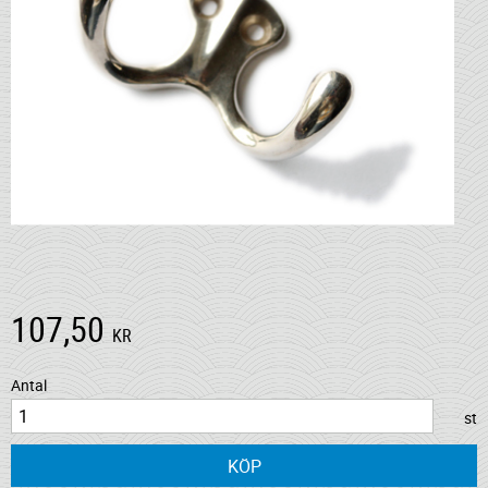
107,50
KR
Antal
st
KÖP