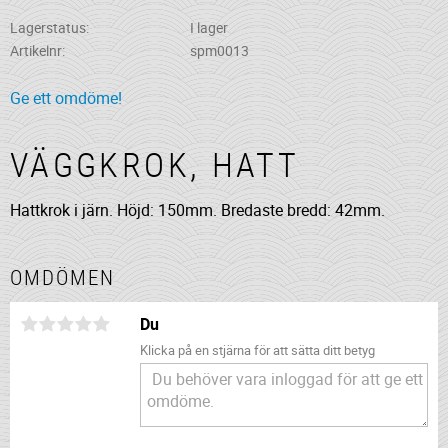
Lagerstatus
I lager
Artikelnr
spm0013
Ge ett omdöme!
VÄGGKROK, HATT
Hattkrok i järn. Höjd: 150mm. Bredaste bredd: 42mm.
OMDÖMEN
Du
Klicka på en stjärna för att sätta ditt betyg