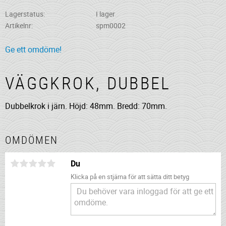
Lagerstatus
I lager
Artikelnr
spm0002
Ge ett omdöme!
VÄGGKROK, DUBBEL
Dubbelkrok i järn. Höjd: 48mm. Bredd: 70mm.
OMDÖMEN
Du
Klicka på en stjärna för att sätta ditt betyg