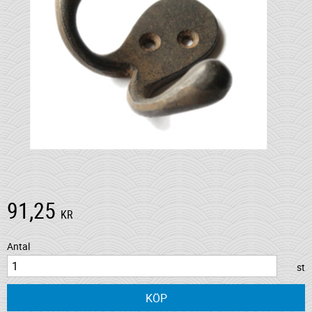
91,25
KR
Antal
st
KÖP