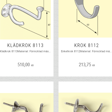
KLÄDKROK 8113
KROK 8112
Klädkrok 8113Material: Förnicklad mässing Förebild: Fehrlins Handel och Fabriks AB Nr 3255Rekommenderad skruv: TFS 9 x 1" MNTidsperiod: ca 1930 - 1960.
Enkelkrok 8112Material: Förnicklad mässing Förebild: Lundell & Zetterberg Nr 1012Rekommenderad skruv: TKFS 5 x ¾" MNTidsperiod: ca 1930 - 1970För dammsugarslang
510,00
213,75
KR
KR