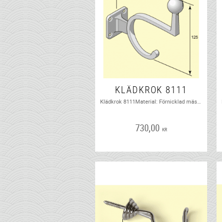
KLÄDKROK 8111
Klädkrok 8111Material: Förnicklad mässingFörebild: Fehrlins Handel och Fabriks AB Nr 3228Rekommenderad skruv: TFS 9 x 1" MNTidsperiod: ca 1920 - 1960.
730,00
KR