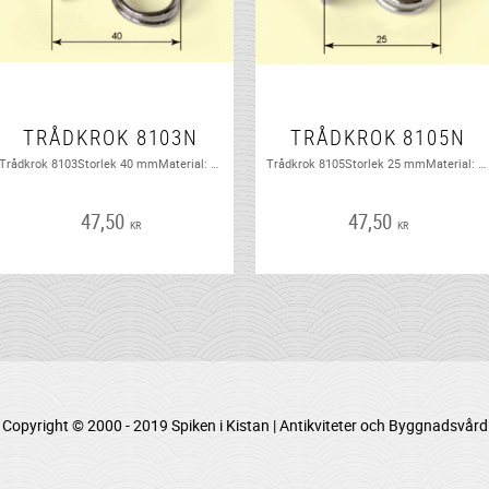
TRÅDKROK 8103N
TRÅDKROK 8105N
Trådkrok 8103Storlek 40 mmMaterial: Förnicklat stålFörebild: Borggårds Bruk Nr 3103Tidsperiod: 1900-1960
Trådkrok 8105Storlek 25 mmMaterial: Förnicklat stålFörebild: Borggårds Bruk Nr 3105Tidsperiod: 1900-1960
47,50
47,50
KR
KR
Copyright © 2000 - 2019 Spiken i Kistan | Antikviteter och Byggnadsvård