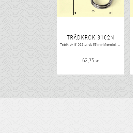
TRÅDKROK 8102N
Trådkrok 8102Storlek 55 mmMaterial: Förnicklat stålFörebild: Borggårds Bruk Nr 3102Tidsperiod: 1900-1960
63,75
KR