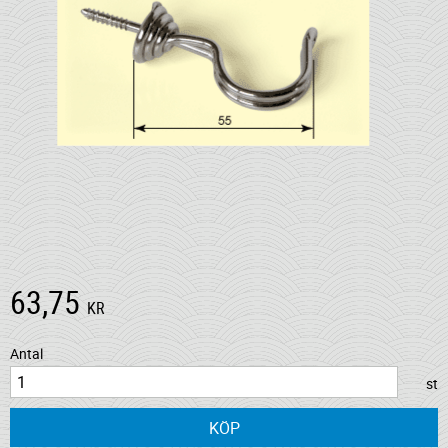
63,75
KR
Antal
st
KÖP