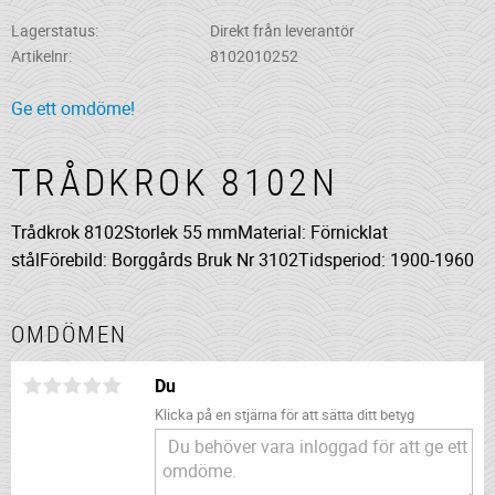
Lagerstatus
Direkt från leverantör
Artikelnr
8102010252
Ge ett omdöme!
TRÅDKROK 8102N
Trådkrok 8102Storlek 55 mmMaterial: Förnicklat
stålFörebild: Borggårds Bruk Nr 3102Tidsperiod: 1900-1960
OMDÖMEN
Du
Klicka på en stjärna för att sätta ditt betyg