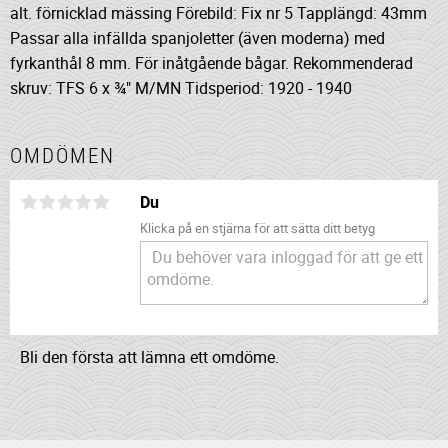
alt. förnicklad mässing Förebild: Fix nr 5 Tapplängd: 43mm
Passar alla infällda spanjoletter (även moderna) med
fyrkanthål 8 mm. För inåtgående bågar. Rekommenderad
skruv: TFS 6 x ¾" M/MN Tidsperiod: 1920 - 1940
OMDÖMEN
Du
Klicka på en stjärna för att sätta ditt betyg
Bli den första att lämna ett omdöme.