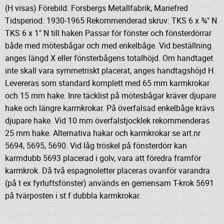
(H visas) Förebild: Forsbergs Metallfabrik, Mariefred
Tidsperiod: 1930-1965 Rekommenderad skruv: TKS 6 x ¾" N
TKS 6 x 1" N till haken Passar för fönster och fönsterdörrar
både med mötesbågar och med enkelbåge. Vid beställning
anges längd X eller fönsterbågens totalhöjd. Om handtaget
inte skall vara symmetriskt placerat, anges handtagshöjd H.
Levereras som standard komplett med 65 mm karmkrokar
och 15 mm hake. Inre täcklist på mötesbågar kräver djupare
hake och längre karmkrokar. På överfalsad enkelbåge krävs
djupare hake. Vid 10 mm överfalstjocklek rekommenderas
25 mm hake. Alternativa hakar och karmkrokar se art.nr
5694, 5695, 5690. Vid låg tröskel på fönsterdörr kan
karmdubb 5693 placerad i golv, vara att föredra framför
karmkrok. Då två espagnoletter placeras ovanför varandra
(på t ex fyrluftsfönster) används en gemensam T-krok 5691
på tvärposten i st f dubbla karmkrokar.