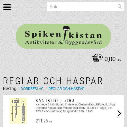
0,00
KR
REGLAR OCH HASPAR
Beslag
DÖRRBESLAG
REGLAR OCH HASPAR
KANTREGEL 5180
Kantregel 5180 Storlek 4" Material: Obehandlat stål Förebild: Aug
Stenman N:o 80 Rekommenderad skruv: TFS 8 x 1" (regel) och
TFS 5 x ¾" (slutbleck) Tidsperiod: 1880 - 1965
211,25
KR