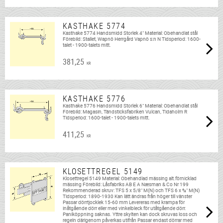
KASTHAKE 5774
Kasthake 5774 Handsmidd Storlek 4" Material: Obehandlat stål
Förebild: Stallet, Wapnö Herrgård Vapnö s:n N Tidsperiod: 1600-
talet - 1900-talets mitt.
381,25
KR
KASTHAKE 5776
Kasthake 5776 Handsmidd Storlek 6" Material: Obehandlat stål
Förebild: Magasin, Tändsticksfabriken Vulcan, Tidaholm R
Tidsperiod: 1600-talet - 1900-talets mitt.
411,25
KR
KLOSETTREGEL 5149
Klosettregel 5149 Material: Obehandlad mässing alt.förnicklad
mässing Förebild: Låsfabriks AB E A Næsman & Co Nr 199
Rekommenderad skruv: TFS 5 x 5/8" M(N) och TFS 6 x ¾" M(N)
Tidsperiod: 1890-1930 Kan lätt ändras från höger till vänster
Passar dörrtjocklek 15-60 mm Levereras med krampa för
inåtgående dörr eller med vinkelbleck för utåtgående dörr.
Paniköppning saknas. Yttre skylten kan dock skruvas loss och
regeln därigenom påverkas utifrån Passar endast dörrar med