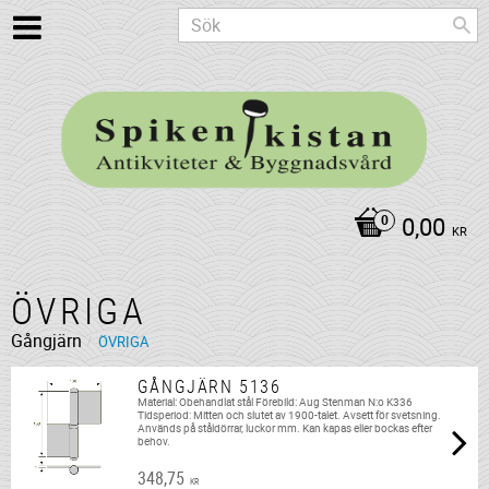
0,00
KR
ÖVRIGA
Gångjärn
ÖVRIGA
GÅNGJÄRN 5136
Material: Obehandlat stål Förebild: Aug Stenman N:o K336
Tidsperiod: Mitten och slutet av 1900-talet. Avsett för svetsning.
Används på ståldörrar, luckor mm. Kan kapas eller bockas efter
behov.
348,75
KR