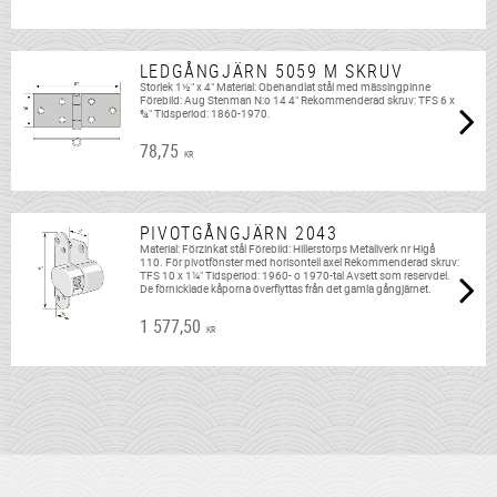
LEDGÅNGJÄRN 5059 M SKRUV
Storlek 1½" x 4" Material: Obehandlat stål med mässingpinne
Förebild: Aug Stenman N:o 14 4" Rekommenderad skruv: TFS 6 x
¾" Tidsperiod: 1860-1970.
78,75
KR
PIVOTGÅNGJÄRN 2043
Material: Förzinkat stål Förebild: Hillerstorps Metallverk nr Higå
110. För pivotfönster med horisontell axel Rekommenderad skruv:
TFS 10 x 1¼" Tidsperiod: 1960- o 1970-tal Avsett som reservdel.
De förnicklade kåporna överflyttas från det gamla gångjärnet.
1 577,50
KR