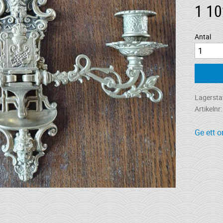
1 10
Antal
Lagersta
Artikelnr
Ge ett 