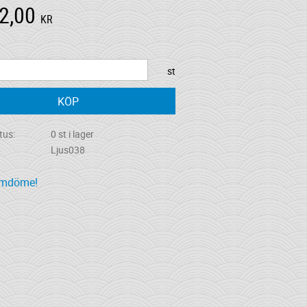
2,00
KR
st
KÖP
tus
0 st i lager
Ljus038
omdöme!