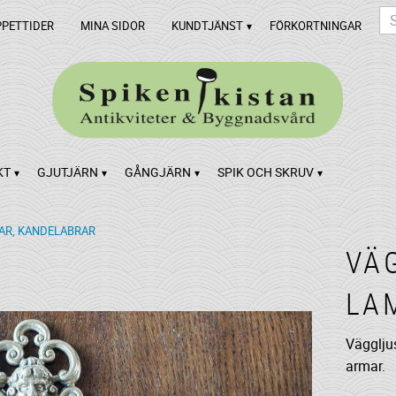
PPETTIDER
MINA SIDOR
KUNDTJÄNST
FÖRKORTNINGAR
KT
GJUTJÄRN
GÅNGJÄRN
SPIK OCH SKRUV
AR, KANDELABRAR
VÄ
LA
Vägglju
armar.