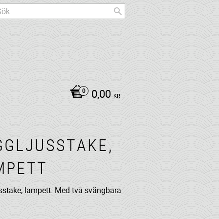
0,00
KR
GGLJUSSTAKE,
MPETT
sstake, lampett. Med två svängbara