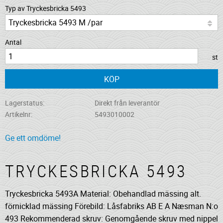
Typ av Tryckesbricka 5493
Antal
st
KÖP
Lagerstatus
Direkt från leverantör
Artikelnr
5493010002
Ge ett omdöme!
TRYCKESBRICKA 5493
Tryckesbricka 5493A Material: Obehandlad mässing alt.
förnicklad mässing Förebild: Låsfabriks AB E A Næsman N:o
493 Rekommenderad skruv: Genomgående skruv med nippel