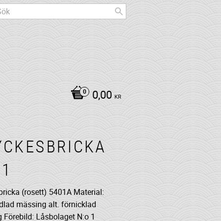
0,00
KR
YCKESBRICKA
01
ricka (rosett) 5401A Material:
lad mässing alt. förnicklad
 Förebild: Låsbolaget N:o 1