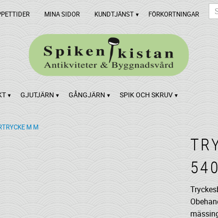
PPETTIDER
MINA SIDOR
KUNDTJÄNST
FÖRKORTNINGAR
KT
GJUTJÄRN
GÅNGJÄRN
SPIK OCH SKRUV
TRYCKE M M
TR
54
Tryckesb
Obehand
mässing