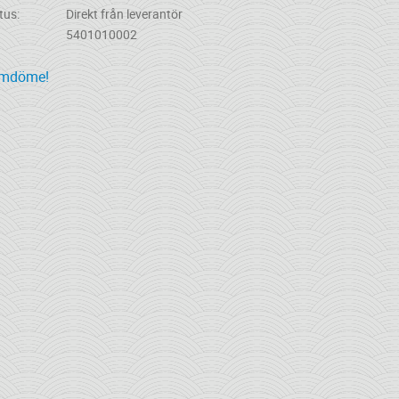
tus
Direkt från leverantör
5401010002
omdöme!