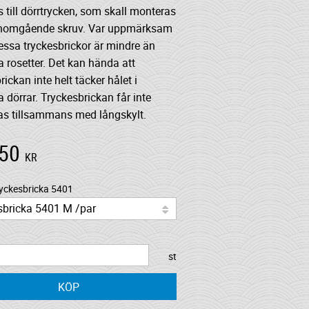
till dörrtrycken, som skall monteras
nomgående skruv. Var uppmärksam
essa tryckesbrickor är mindre än
 rosetter. Det kan hända att
rickan inte helt täcker hålet i
dörrar. Tryckesbrickan får inte
s tillsammans med långskylt.
,50
KR
ryckesbricka 5401
st
KÖP