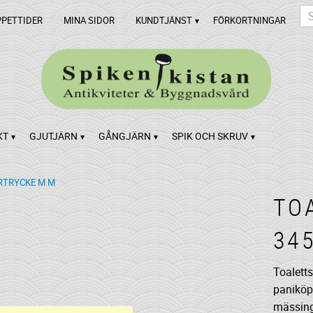
PPETTIDER
MINA SIDOR
KUNDTJÄNST
FÖRKORTNINGAR
KT
GJUTJÄRN
GÅNGJÄRN
SPIK OCH SKRUV
TRYCKE M M
TO
34
Toalett
paniköp
mässing