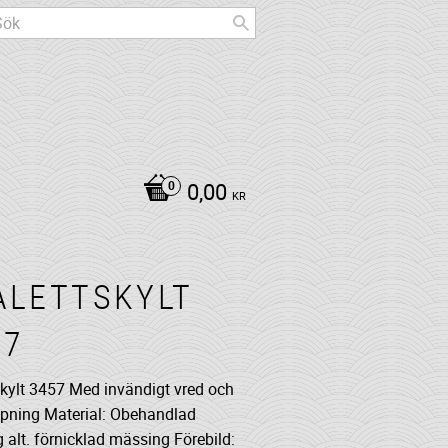
0,00
KR
ALETTSKYLT
57
skylt 3457 Med invändigt vred och
pning Material: Obehandlad
 alt. förnicklad mässing Förebild: