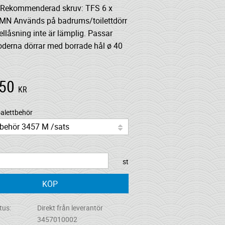
Rekommenderad skruv: TFS 6 x
MN Används på badrums/toilettdörr
llåsning inte är lämplig. Passar
derna dörrar med borrade hål ø 40
,50
KR
oalettbehör
st
KÖP
tus
Direkt från leverantör
3457010002