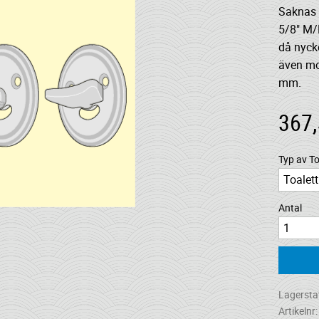
Saknas 
5/8" M/
då nycke
även mo
mm.
367
Typ av T
Antal
Lagersta
Artikelnr