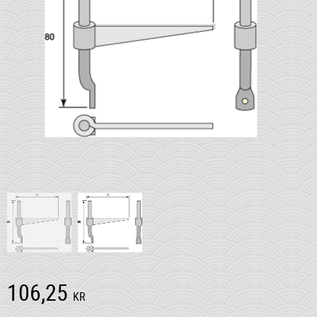
106,25
KR