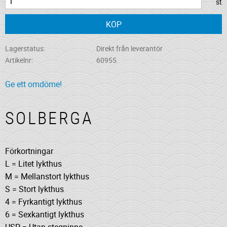
st
KÖP
Lagerstatus
Direkt från leverantör
Artikelnr
60955
Ge ett omdöme!
SOLBERGA
Förkortningar
L = Litet lykthus
M = Mellanstort lykthus
S = Stort lykthus
4 = Fyrkantigt lykthus
6 = Sexkantigt lykthus
USP = Utan stegpinne