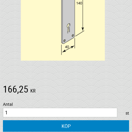
166,25
KR
Antal
st
KÖP