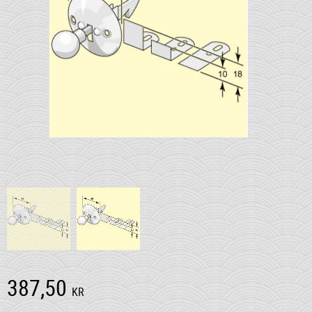
387,50
KR