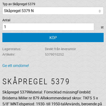
Typ av Skåpregel 5379
Antal
st
KÖP
Lagerstatus
Direkt från leverantör
Artikelnr
5379010252
Ge ett omdöme!
SKÅPREGEL 5379
Skåpregel 5379Material: Förnicklad mässingFörebild:
Bröderna Miller nr 879 ARekommenderad skruv: TKFS 5 x
5/8" MNTidsperiod: 1930- till 1950-talAnvänds, beroende på