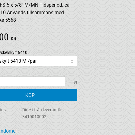
TFS 5 x 5/8" M/MN Tidsperiod: ca
910 Används tillsammans med
cke 5568
,00
KR
yckelskylt 5410
st
KÖP
tus
Direkt från leverantör
5410010002
omdöme!