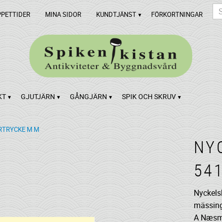
PPETTIDER
MINA SIDOR
KUNDTJÄNST
FÖRKORTNINGAR
KT
GJUTJÄRN
GÅNGJÄRN
SPIK OCH SKRUV
TRYCKE M M
NY
54
Nyckels
mässing 
A Næsm