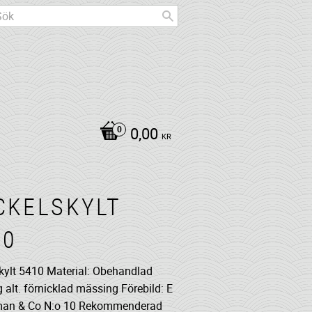
0,00
KR
CKELSKYLT
10
kylt 5410 Material: Obehandlad
alt. förnicklad mässing Förebild: E
an & Co N:o 10 Rekommenderad