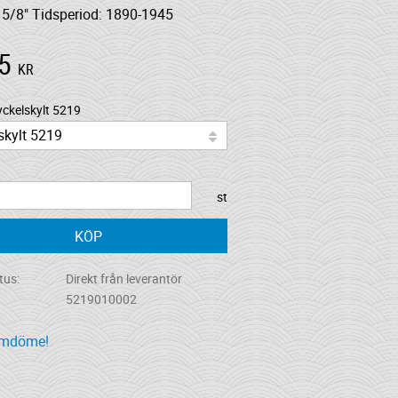
 5/8" Tidsperiod: 1890-1945
5
KR
yckelskylt 5219
st
KÖP
tus
Direkt från leverantör
5219010002
omdöme!