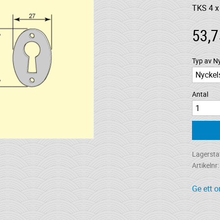
TKS 4 x
53,7
Typ av N
Antal
Lagersta
Artikelnr
Ge ett 