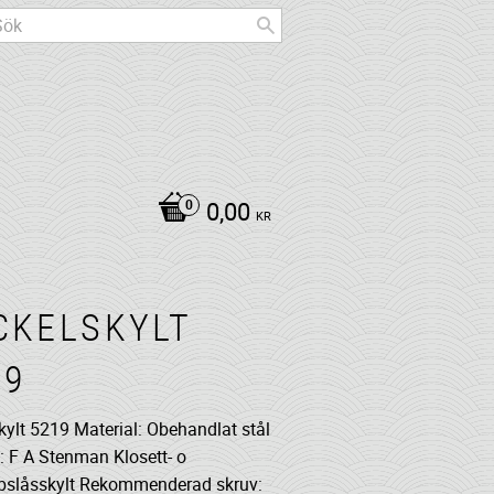
0,00
KR
CKELSKYLT
19
kylt 5219 Material: Obehandlat stål
: F A Stenman Klosett- o
bslåsskylt Rekommenderad skruv: