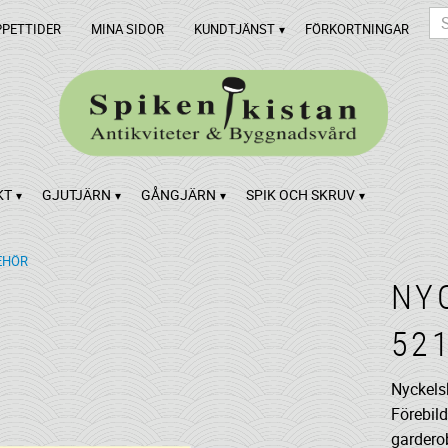
PPETTIDER
MINA SIDOR
KUNDTJÄNST
FÖRKORTNINGAR
KT
GJUTJÄRN
GÅNGJÄRN
SPIK OCH SKRUV
EHÖR
NY
52
Nyckels
Förebild
gardero