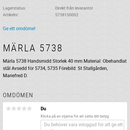
Lagerstatus
Direkt från leverantör
Artikelnr
5738150002
Ge ett omdöme!
MÄRLA 5738
Märla 5738 Handsmidd Storlek 40 mm Material: Obehandlat
stål Avsedd för 5734, 5735 Förebild: St Stallgården,
Mariefred D.
OMDÖMEN
Du
Klicka på en stjärna för att sätta ditt betyg