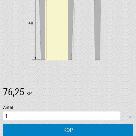
76,25
KR
Antal
st
KÖP