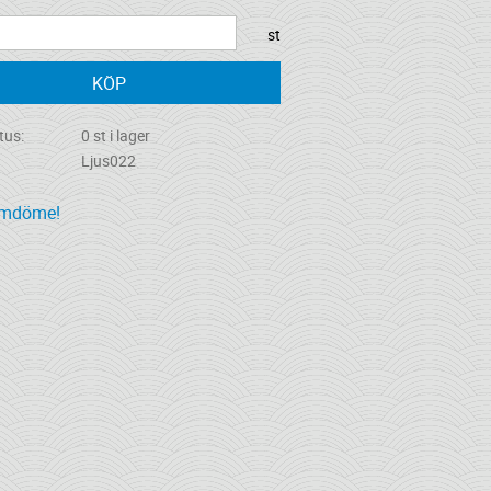
st
KÖP
tus
0 st i lager
Ljus022
omdöme!