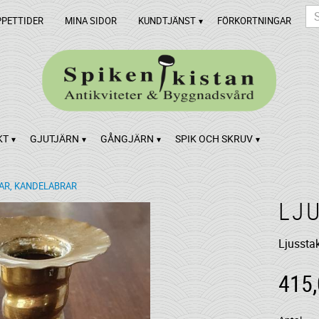
PPETTIDER
MINA SIDOR
KUNDTJÄNST
FÖRKORTNINGAR
KT
GJUTJÄRN
GÅNGJÄRN
SPIK OCH SKRUV
AR, KANDELABRAR
LJ
Ljussta
415