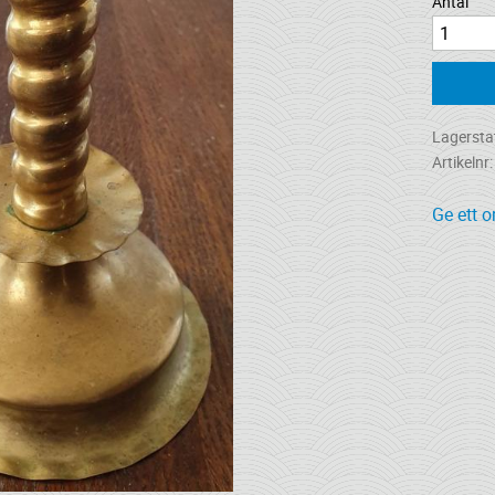
Antal
Lagersta
Artikelnr
Ge ett 