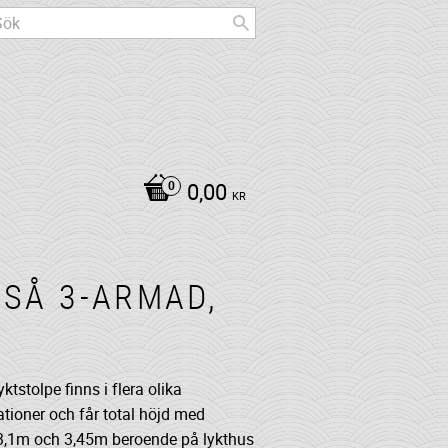
0,00
KR
USÅ 3-ARMAD,
ktstolpe finns i flera olika
tioner och får total höjd med
3,1m och 3,45m beroende på lykthus