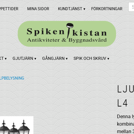
PPETTIDER
MINA SIDOR
KUNDTJÄNST
FÖRKORTNINGAR
KT
GJUTJÄRN
GÅNGJÄRN
SPIK OCH SKRUV
LPBELYSNING
LJ
L4
Denna ly
kombina
mellan 