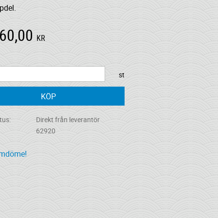
pdel.
60,00
KR
st
KÖP
tus
Direkt från leverantör
62920
omdöme!