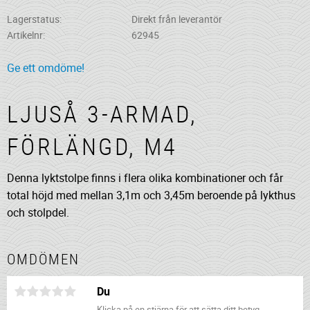
Lagerstatus
Direkt från leverantör
Artikelnr
62945
Ge ett omdöme!
LJUSÅ 3-ARMAD,
FÖRLÄNGD, M4
Denna lyktstolpe finns i flera olika kombinationer och får
total höjd med mellan 3,1m och 3,45m beroende på lykthus
och stolpdel.
OMDÖMEN
Du
Klicka på en stjärna för att sätta ditt betyg