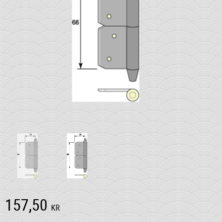
157,50
KR