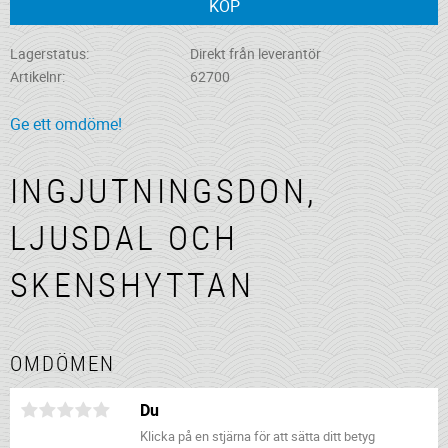
KÖP
Lagerstatus
Direkt från leverantör
Artikelnr
62700
Ge ett omdöme!
INGJUTNINGSDON,
LJUSDAL OCH
SKENSHYTTAN
OMDÖMEN
Du
Klicka på en stjärna för att sätta ditt betyg