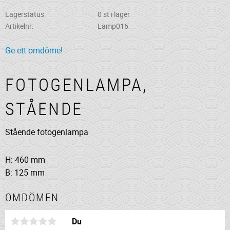
Lagerstatus
0 st i lager
Artikelnr
Lamp016
Ge ett omdöme!
FOTOGENLAMPA,
STÅENDE
Stående fotogenlampa
H: 460 mm
B: 125 mm
OMDÖMEN
Du