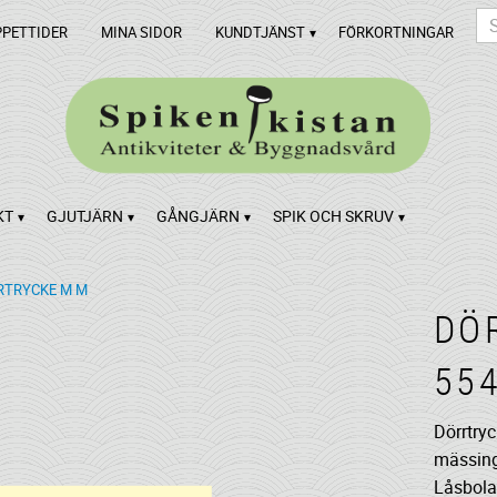
PPETTIDER
MINA SIDOR
KUNDTJÄNST
FÖRKORTNINGAR
KT
GJUTJÄRN
GÅNGJÄRN
SPIK OCH SKRUV
TRYCKE M M
DÖ
55
Dörrtry
mässing
Låsbola