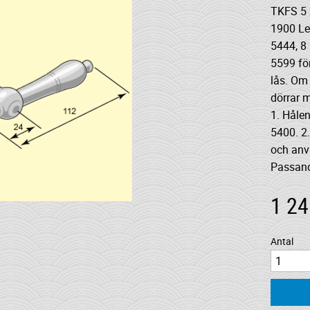
TKFS 5 
1900 Lev
5444, 8
5599 fö
lås. Om
dörrar m
1. Hålen
5400. 2
och anv
Passand
1 24
Antal