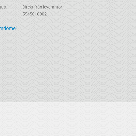
tus
Direkt från leverantör
5545010002
omdöme!