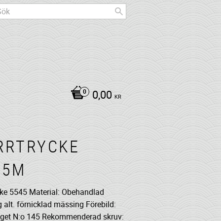
0,00
KR
RRTRYCKE
45M
cke 5545 Material: Obehandlad
 alt. förnicklad mässing Förebild:
get N:o 145 Rekommenderad skruv: