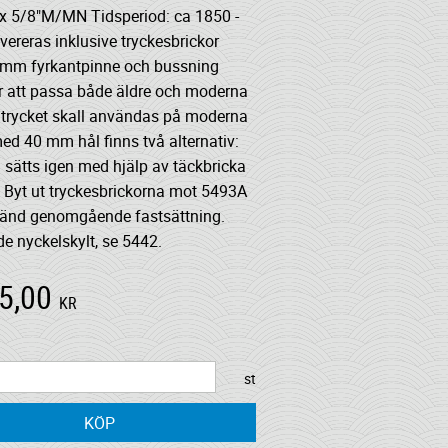
x 5/8"M/MN Tidsperiod: ca 1850 -
ereras inklusive tryckesbrickor
 mm fyrkantpinne och bussning
r att passa både äldre och moderna
 trycket skall användas på moderna
ed 40 mm hål finns två alternativ:
 sätts igen med hjälp av täckbricka
. Byt ut tryckesbrickorna mot 5493A
änd genomgående fastsättning.
e nyckelskylt, se 5442.
5,00
KR
st
KÖP